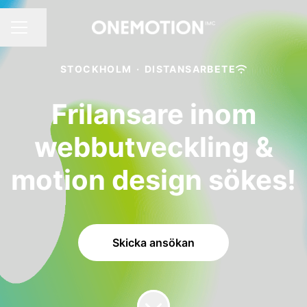
Dela sidan
KARRIÄRMENY
STOCKHOLM
·
DISTANSARBETE
Frilansare inom
webbutveckling &
motion design sökes!
Skicka ansökan